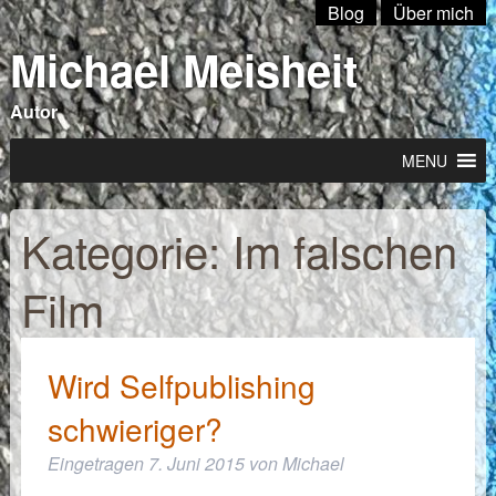
Blog
Über mich
Michael Meisheit
Autor
MENU
Kategorie:
Im falschen
Film
Wird Selfpublishing
schwieriger?
Eingetragen
7. Juni 2015
von
Michael