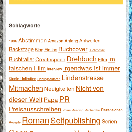
Schlagworte
Abstimmen
Antworten
Anfang
Amazon
1996
Buchcover
Backstage
Blog Fiction
Buchmesse
Drehbuch
Im
Buchtrailer
Createspace
Film
falschen Film
Irgendwas ist immer
Interview
Lindenstrasse
Kindle Unlimited
Lieblingsautoren
Mitmachen
Nicht von
Neuigkeiten
PR
dieser Welt
Papa
Preisausschreiben
Rezensionen
Prime Reading
Recherche
Roman
Selfpublishing
Serien
Rezepte