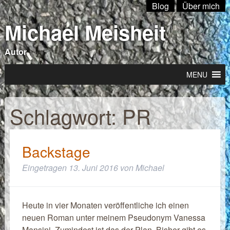
Blog
Über mich
Michael Meisheit
Autor
MENU
Schlagwort:
PR
Backstage
Eingetragen
13. Juni 2016
von
Michael
Heute in vier Monaten veröffentliche ich einen
neuen Roman unter meinem Pseudonym Vanessa
Mansini. Zumindest ist das der Plan. Bisher gibt es