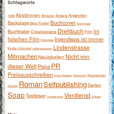
Schlagworte
Abstimmen
Antworten
Anfang
Amazon
1996
Buchcover
Backstage
Blog Fiction
Buchmesse
Drehbuch
Im
Buchtrailer
Createspace
Film
falschen Film
Irgendwas ist immer
Interview
Lindenstrasse
Kindle Unlimited
Lieblingsautoren
Mitmachen
Nicht von
Neuigkeiten
PR
dieser Welt
Papa
Preisausschreiben
Rezensionen
Prime Reading
Recherche
Roman
Selfpublishing
Serien
Rezepte
Soap
Verdienst
Testleser
Urheberrecht
Zeitplan