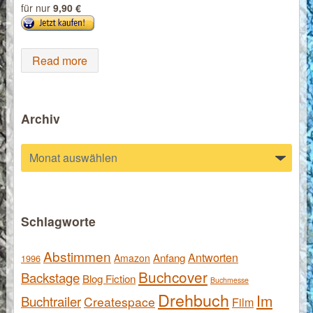
für nur
9,90 €
Read more
Archiv
Archiv
Schlagworte
Abstimmen
Antworten
Anfang
Amazon
1996
Buchcover
Backstage
Blog Fiction
Buchmesse
Drehbuch
Im
Buchtrailer
Createspace
Film