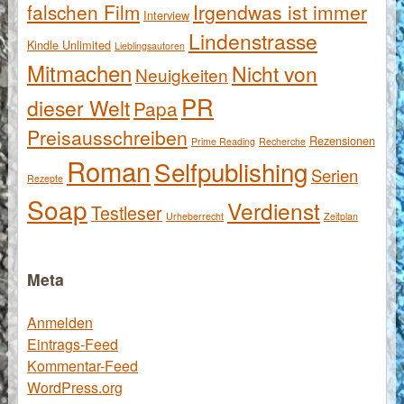
falschen Film
Irgendwas ist immer
Interview
Lindenstrasse
Kindle Unlimited
Lieblingsautoren
Mitmachen
Nicht von
Neuigkeiten
PR
dieser Welt
Papa
Preisausschreiben
Rezensionen
Prime Reading
Recherche
Roman
Selfpublishing
Serien
Rezepte
Soap
Verdienst
Testleser
Urheberrecht
Zeitplan
Meta
Anmelden
Eintrags-Feed
Kommentar-Feed
WordPress.org