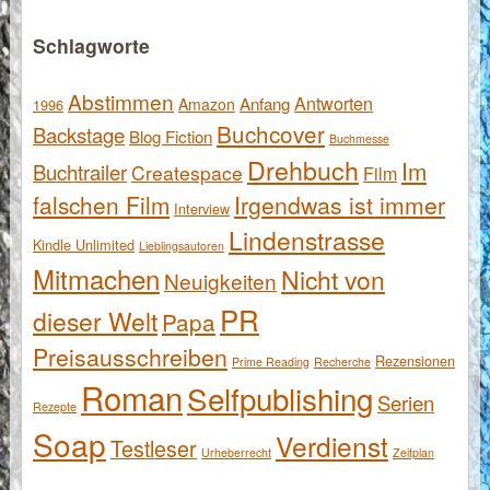
Schlagworte
Abstimmen
Antworten
Anfang
Amazon
1996
Buchcover
Backstage
Blog Fiction
Buchmesse
Drehbuch
Im
Buchtrailer
Createspace
Film
falschen Film
Irgendwas ist immer
Interview
Lindenstrasse
Kindle Unlimited
Lieblingsautoren
Mitmachen
Nicht von
Neuigkeiten
PR
dieser Welt
Papa
Preisausschreiben
Rezensionen
Prime Reading
Recherche
Roman
Selfpublishing
Serien
Rezepte
Soap
Verdienst
Testleser
Urheberrecht
Zeitplan