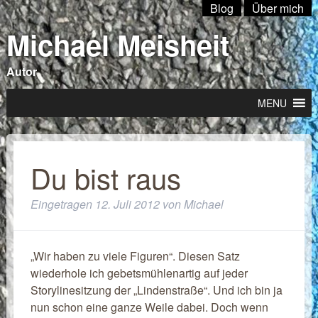
Blog
Über mich
Michael Meisheit
Autor
MENU
Du bist raus
Eingetragen
12. Juli 2012
von
Michael
„Wir haben zu viele Figuren“. Diesen Satz
wiederhole ich gebetsmühlenartig auf jeder
Storylinesitzung der „Lindenstraße“. Und ich bin ja
nun schon eine ganze Weile dabei. Doch wenn