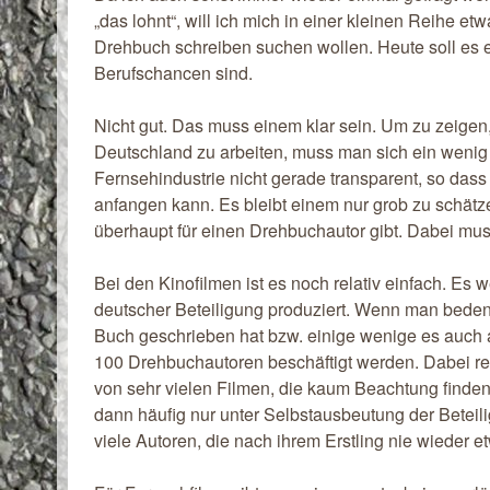
„das lohnt“, will ich mich in einer kleinen Reihe e
Drehbuch schreiben suchen wollen. Heute soll es e
Berufschancen sind.
Nicht gut. Das muss einem klar sein. Um zu zeigen,
Deutschland zu arbeiten, muss man sich ein wenig m
Fernsehindustrie nicht gerade transparent, so dass 
anfangen kann. Es bleibt einem nur grob zu schätzen,
überhaupt für einen Drehbuchautor gibt. Dabei mu
Bei den Kinofilmen ist es noch relativ einfach. Es 
deutscher Beteiligung produziert. Wenn man beden
Buch geschrieben hat bzw. einige wenige es auch a
100 Drehbuchautoren beschäftigt werden. Dabei red
von sehr vielen Filmen, die kaum Beachtung finde
dann häufig nur unter Selbstausbeutung der Beteili
viele Autoren, die nach ihrem Erstling nie wieder 