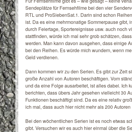
Für Fernsehfilme gibt es – wie gesagt – keine verl
Sendeplätze für Fernsehfilme bei den vier Sender
RTL und ProSiebenSat.1. Darin sind schon Reihen wi
ist. Da es eine mehrmonatige Sommerpause gibt, i
durch Feiertage, Sportereignisse usw. auch noch v
stattfinden, würde ich mal sehr grob schätzen, das
werden. Man kann davon ausgehen, dass einige Aut
bei den Reihen. Es würde mich wundern, wenn mehr
Geld verdienen.
Dann kommen wir zu den Serien. Es gibt zur Zeit sie
große Anzahl von Autoren beschäftigen. Vom ständ
und da eine Folge ausarbeitet, ist alles dabei. Ic
berichten, dass übers Jahr gesehen vielleicht 30 A
Funktionen beschäftigt sind. Da es eine relativ gr
ich mal, dass auch hier nicht mehr als 200 Autoren l
Bei den wöchentlichen Serien ist es noch etwas sc
gibt. Versuchen wir es auch hier einmal über die S