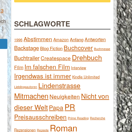
13
och
SCHLAGWORTE
…]
Abstimmen
Antworten
Anfang
Amazon
1996
n
Buchcover
Backstage
Blog Fiction
Buchmesse
Drehbuch
Buchtrailer
Createspace
Im falschen Film
Film
Interview
Irgendwas ist immer
Kindle Unlimited
Lindenstrasse
Lieblingsautoren
Mitmachen
Nicht von
Neuigkeiten
PR
dieser Welt
Papa
Preisausschreiben
Prime Reading
Recherche
Roman
Rezensionen
Rezepte