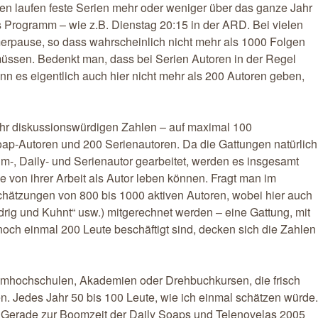
en laufen feste Serien mehr oder weniger über das ganze Jahr
s Programm – wie z.B. Dienstag 20:15 in der ARD. Bei vielen
erpause, so dass wahrscheinlich nicht mehr als 1000 Folgen
müssen. Bedenkt man, dass bei Serien Autoren in der Regel
ann es eigentlich auch hier nicht mehr als 200 Autoren geben,
r diskussionswürdigen Zahlen – auf maximal 100
oap-Autoren und 200 Serienautoren. Da die Gattungen natürlich
ilm-, Daily- und Serienautor gearbeitet, werden es insgesamt
e von ihrer Arbeit als Autor leben können. Fragt man im
chätzungen von 800 bis 1000 aktiven Autoren, wobei hier auch
edrig und Kuhnt“ usw.) mitgerechnet werden – eine Gattung, mit
noch einmal 200 Leute beschäftigt sind, decken sich die Zahlen
lmhochschulen, Akademien oder Drehbuchkursen, die frisch
. Jedes Jahr 50 bis 100 Leute, wie ich einmal schätzen würde.
. Gerade zur Boomzeit der Daily Soaps und Telenovelas 2005