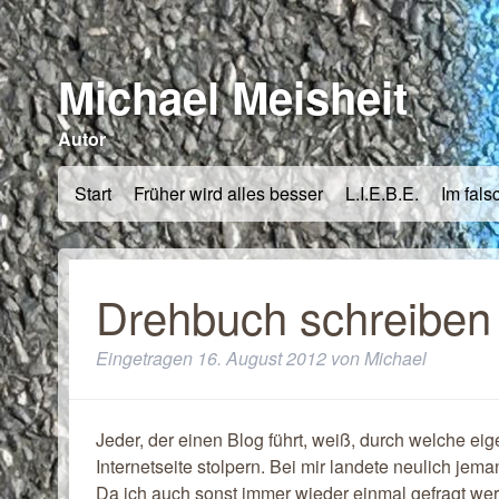
Michael Meisheit
Autor
Start
Früher wird alles besser
L.I.E.B.E.
Im fals
Drehbuch schreiben 
Eingetragen
16. August 2012
von
Michael
Jeder, der einen Blog führt, weiß, durch welche ei
Internetseite stolpern. Bei mir landete neulich jem
Da ich auch sonst immer wieder einmal gefragt we