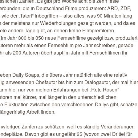
ässlichen Zahlen. Es gibt pro Woche acht bis zehn feste
verbünden, die in Deutschland Filme produzieren: ARD, ZDF,
e der „Tatort“ inbegriffen – also alles, was 90 Minuten lang
n der meistens nur Wiederholungen gezeigt werden, und da es
iele andere Tage gibt, an denen keine Filmpremieren
s im Jahr 300 bis 350 neue Fernsehfilme gezeigt bzw. produziert
oren mehr als einen Fernsehfilm pro Jahr schreiben, gerade
 als 200 Autoren überhaupt im Jahr mit Fernsehfilmen ihr
ben Daily Soaps, die übers Jahr natürlich alle eine relativ
ig anwesenden Chefautor bis hin zum Dialogautor, der mal hier
h kann hier nur von meinen Erfahrungen bei „Rote Rosen“
utoren mal kürzer, mal länger in den unterschiedlichen
oße Fluktuation zwischen den verschiedenen Dailys gibt, schätze
ängerfristig Arbeit finden.
hwieriger, Zahlen zu schätzen, weil es ständig Veränderungen
endeplätze. Davon gibt es ungefähr 25 (wovon zwei Drittel für