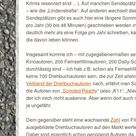
Krimis reserviert sind …). Auf manchen Sendeplätz
– wie die „Lindenstraße“. Auf anderen wechselt da
Sendeplätzen gibt es auch hier eine längere Somm
pro Jahr (30 bis 48 Minuten) geschrieben werden 
deutlich mehr als eine Folge pro Jahr schreiben, k
die davon leben können.
Insgesamt komme ich – mit zugegebenermaßen seh
Kinoautoren, 200 Fernsehfilmautoren, 200 Daily-S
durchlässig sind – ich hab z.B. schon als Fernsehf
keine 700 Drehbuchautoren sein, die zur Zeit allein
Verband der Drehbuchautoren
nach, erfährt man S
die Autoren von „
Scripted Reality
“ (also „K11“, „Ni
der ich mich nicht auskenne. Aber wenn dort auch 
ja ungefähr.
Dem gegenüber steht eine wachsende
Zahl
von Fi
ausgebildete Drehbuchautoren auf den Markt werfen
Dabei sind eigentlich schon genügend Autoren da