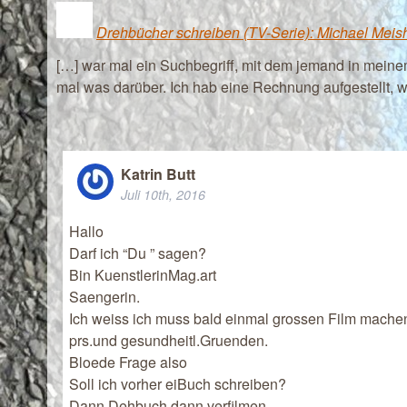
Drehbücher schreiben (TV-Serie): Michael Meishe
[…] war mal ein Suchbegriff, mit dem jemand in meine
mal was darüber. Ich hab eine Rechnung aufgestellt, 
Katrin Butt
Juli 10th, 2016
Hallo
Darf ich “Du ” sagen?
Bin KuenstlerinMag.art
Saengerin.
Ich weiss ich muss bald einmal grossen Film machen(
prs.und gesundheitl.Gruenden.
Bloede Frage also
Soll ich vorher eiBuch schreiben?
Dann Dehbuch dann verfilmen.