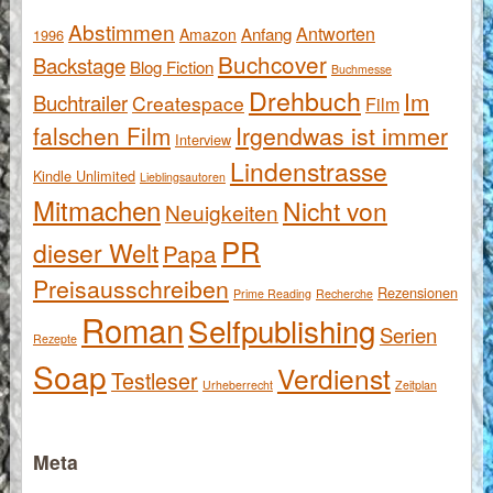
Abstimmen
Antworten
Anfang
Amazon
1996
Buchcover
Backstage
Blog Fiction
Buchmesse
Drehbuch
Im
Buchtrailer
Createspace
Film
falschen Film
Irgendwas ist immer
Interview
Lindenstrasse
Kindle Unlimited
Lieblingsautoren
Mitmachen
Nicht von
Neuigkeiten
PR
dieser Welt
Papa
Preisausschreiben
Rezensionen
Prime Reading
Recherche
Roman
Selfpublishing
Serien
Rezepte
Soap
Verdienst
Testleser
Urheberrecht
Zeitplan
Meta