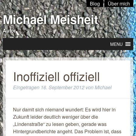
Blog
Über mich
Michael Meisheit
Autor
MENU
Inoffiziell offiziell
Eingetragen
16. September 2012
von
Michael
Nur damit sich niemand wundert: Es wird hier in
Zukunft leider deutlich weniger über die
„Lindenstraße“ zu lesen geben, gerade was
Hintergrundberichte angeht. Das Problem ist, dass