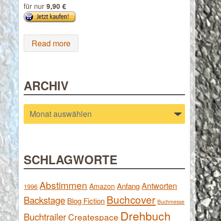
für nur
9,90 €
Read more
ARCHIV
Archiv
SCHLAGWORTE
Abstimmen
Antworten
Anfang
Amazon
1996
Buchcover
Backstage
Blog Fiction
Buchmesse
Drehbuch
Buchtrailer
Createspace