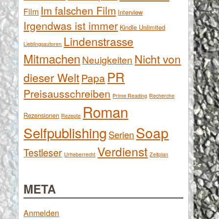
Im falschen Film
Film
Interview
Irgendwas ist immer
Kindle Unlimited
Lindenstrasse
Lieblingsautoren
Mitmachen
Nicht von
Neuigkeiten
PR
dieser Welt
Papa
Preisausschreiben
Prime Reading
Recherche
Roman
Rezensionen
Rezepte
Selfpublishing
Soap
Serien
Verdienst
Testleser
Urheberrecht
Zeitplan
META
Anmelden