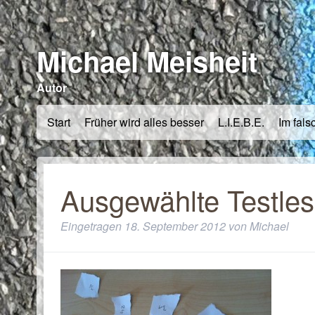
Michael Meisheit
Autor
Start
Früher wird alles besser
L.I.E.B.E.
Im fals
Ausgewählte Testles
Eingetragen
18. September 2012
von
Michael