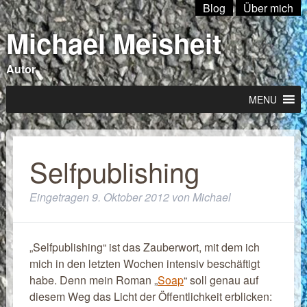
Blog
Über mich
Michael Meisheit
Autor
MENU
Selfpublishing
Eingetragen
9. Oktober 2012
von
Michael
„Selfpublishing“ ist das Zauberwort, mit dem ich
mich in den letzten Wochen intensiv beschäftigt
habe. Denn mein Roman „
Soap
“ soll genau auf
diesem Weg das Licht der Öffentlichkeit erblicken: