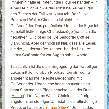
Immerhin hatte er Pate für die Figur gestanden – in
einer Deutlichkeit wie das sonst bei keiner Figur
des Buches der Fall war. Natürlich: Der fiktive
Produzent Walter Christoph ist nicht 1-zu-1
Geißendörfer. Das persönliche Umfeld der Figur ist
komplett fiktiv, einige Charakterzüge (natürlich die
negativen …) gibt es bei Geißendörfer Gott sei
Dank nicht. Aber dennoch ist klar, dass alle Leser,
die die „Lindenstraße“ kennen, bei der Lektüre
immer Geißendörfer vor Augen haben werden.
Tatsächlich ist die erste Begegnung der Hauptfigur
Lukas mit dem großen Produzenten ein wenig
angelehnt an meine erste Begegnung mit
Geißendörfer. Über diese habe ich ausführlich
beim Start meines Blogs berichtet – in der Rubrik
„
Anfang
“. Der Name Walter Christoph ist übrigens
angelehnt an die Figur „Christof“ – der allmächtige
Produzent aus der „
Truman Show
“. Der – ist das