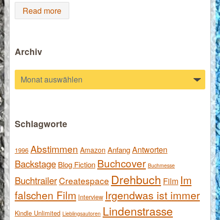
Read more
Archiv
Archiv
Schlagworte
Abstimmen
Antworten
Anfang
Amazon
1996
Buchcover
Backstage
Blog Fiction
Buchmesse
Drehbuch
Im
Buchtrailer
Createspace
Film
falschen Film
Irgendwas ist immer
Interview
Lindenstrasse
Kindle Unlimited
Lieblingsautoren