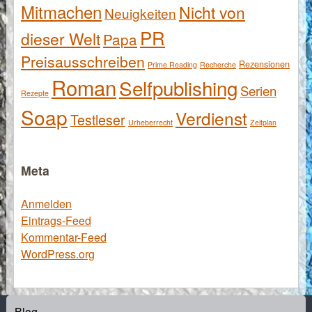
Mitmachen
Nicht von
Neuigkeiten
PR
dieser Welt
Papa
Preisausschreiben
Rezensionen
Prime Reading
Recherche
Roman
Selfpublishing
Serien
Rezepte
Soap
Verdienst
Testleser
Urheberrecht
Zeitplan
Meta
Anmelden
Eintrags-Feed
Kommentar-Feed
WordPress.org
Blog