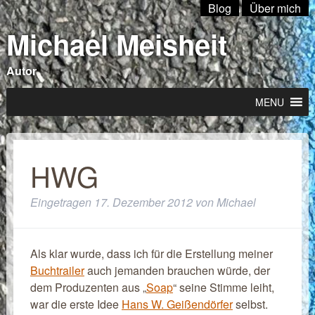
Blog
Über mich
Michael Meisheit
Autor
MENU
HWG
Eingetragen
17. Dezember 2012
von
Michael
Als klar wurde, dass ich für die Erstellung meiner
Buchtrailer
auch jemanden brauchen würde, der
dem Produzenten aus „
Soap
“ seine Stimme leiht,
war die erste Idee
Hans W. Geißendörfer
selbst.