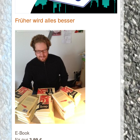
Früher wird alles besser
E-Book
für nur
3,99 €