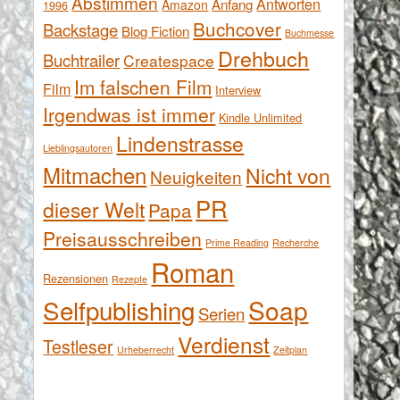
Abstimmen
Antworten
Anfang
Amazon
1996
Buchcover
Backstage
Blog Fiction
Buchmesse
Drehbuch
Buchtrailer
Createspace
Im falschen Film
Film
Interview
Irgendwas ist immer
Kindle Unlimited
Lindenstrasse
Lieblingsautoren
Mitmachen
Nicht von
Neuigkeiten
PR
dieser Welt
Papa
Preisausschreiben
Prime Reading
Recherche
Roman
Rezensionen
Rezepte
Selfpublishing
Soap
Serien
Verdienst
Testleser
Urheberrecht
Zeitplan