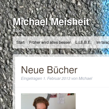
Michael Meisheit
Autor
Start
Früher wird alles besser
L.I.E.B.E.
Im fals
Neue Bücher
Eingetragen
1. Februar 2013
von
Michael