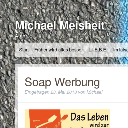
Michael Meisheit
Autor
Start
Früher wird alles besser
L.I.E.B.E.
Im fals
Soap Werbung
Eingetragen
23. Mai 2013
von
Michael