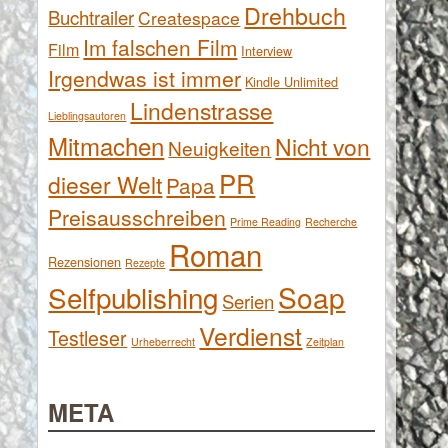
Drehbuch
Buchtrailer
Createspace
Im falschen Film
Film
Interview
Irgendwas ist immer
Kindle Unlimited
Lindenstrasse
Lieblingsautoren
Mitmachen
Nicht von
Neuigkeiten
PR
dieser Welt
Papa
Preisausschreiben
Prime Reading
Recherche
Roman
Rezensionen
Rezepte
Selfpublishing
Soap
Serien
Verdienst
Testleser
Urheberrecht
Zeitplan
META