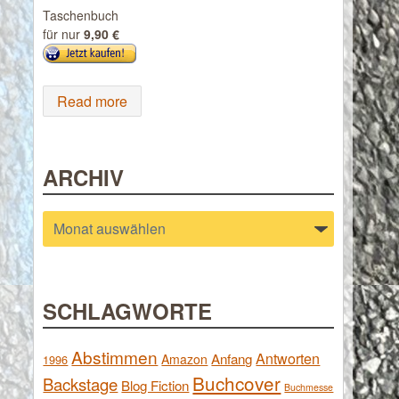
Taschenbuch
für nur
9,90 €
Read more
ARCHIV
Archiv
SCHLAGWORTE
Abstimmen
Antworten
Anfang
Amazon
1996
Buchcover
Backstage
Blog Fiction
Buchmesse