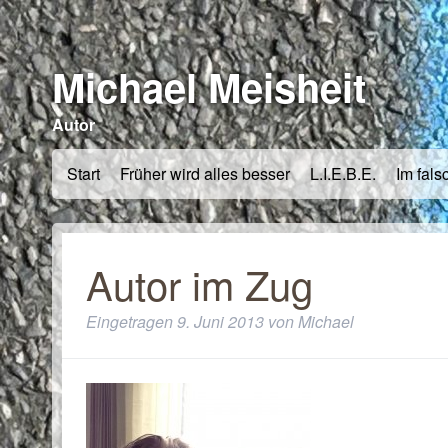
Michael Meisheit
Autor
Start
Früher wird alles besser
L.I.E.B.E.
Im fals
Autor im Zug
Eingetragen
9. Juni 2013
von
Michael