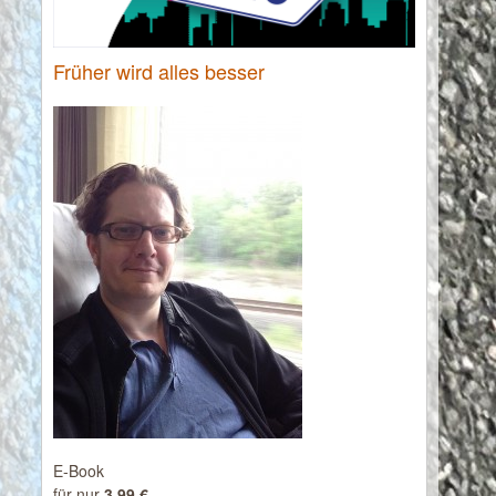
Früher wird alles besser
E-Book
für nur
3,99 €