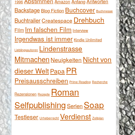
Abstimmen
Antworten
Anfang
Amazon
1996
Buchcover
Backstage
Blog Fiction
Buchmesse
Drehbuch
Buchtrailer
Createspace
Im falschen Film
Film
Interview
Irgendwas ist immer
Kindle Unlimited
Lindenstrasse
Lieblingsautoren
Mitmachen
Nicht von
Neuigkeiten
PR
dieser Welt
Papa
Preisausschreiben
Prime Reading
Recherche
Roman
Rezensionen
Rezepte
Selfpublishing
Soap
Serien
Verdienst
Testleser
Urheberrecht
Zeitplan