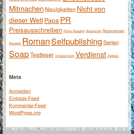
Mitmachen
Nicht von
Neuigkeiten
PR
dieser Welt
Papa
Preisausschreiben
Rezensionen
Prime Reading
Recherche
Roman
Selfpublishing
Serien
Rezepte
Soap
Verdienst
Testleser
Urheberrecht
Zeitplan
Meta
Anmelden
Eintrags-Feed
Kommentar-Feed
WordPress.org