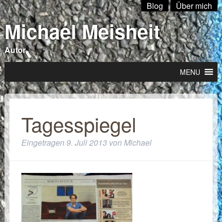
Blog
Über mich
Michael Meisheit
Autor
MENU
Tagesspiegel
Eingetragen
9. Juli 2013
von
Michael