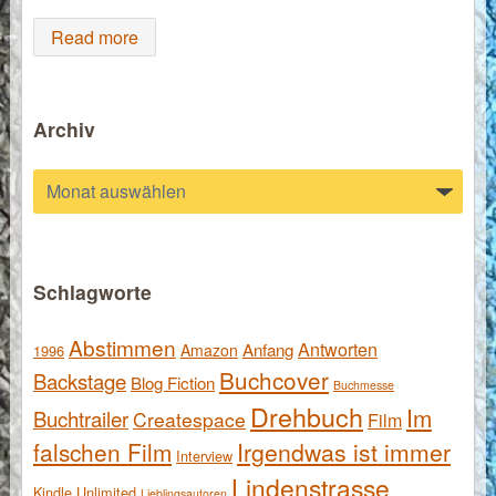
Read more
Archiv
Archiv
Schlagworte
Abstimmen
Antworten
Anfang
Amazon
1996
Buchcover
Backstage
Blog Fiction
Buchmesse
Drehbuch
Im
Buchtrailer
Createspace
Film
falschen Film
Irgendwas ist immer
Interview
Lindenstrasse
Kindle Unlimited
Lieblingsautoren