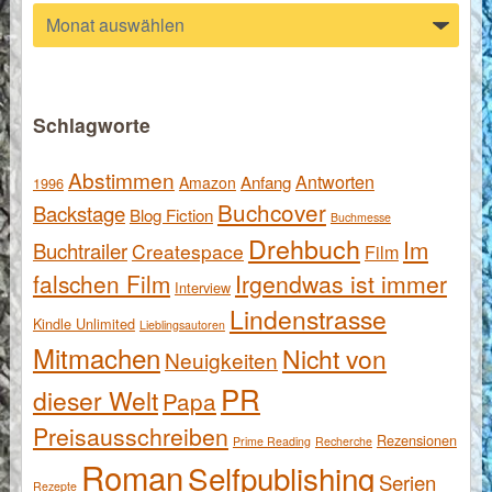
Archiv
Schlagworte
Abstimmen
Antworten
Anfang
Amazon
1996
Buchcover
Backstage
Blog Fiction
Buchmesse
Drehbuch
Im
Buchtrailer
Createspace
Film
falschen Film
Irgendwas ist immer
Interview
Lindenstrasse
Kindle Unlimited
Lieblingsautoren
Mitmachen
Nicht von
Neuigkeiten
PR
dieser Welt
Papa
Preisausschreiben
Rezensionen
Prime Reading
Recherche
Roman
Selfpublishing
Serien
Rezepte