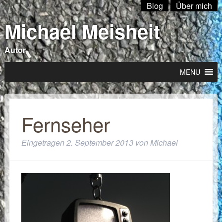
Blog
Über mich
Michael Meisheit
Autor
MENU
Fernseher
Eingetragen
2. September 2013
von
Michael