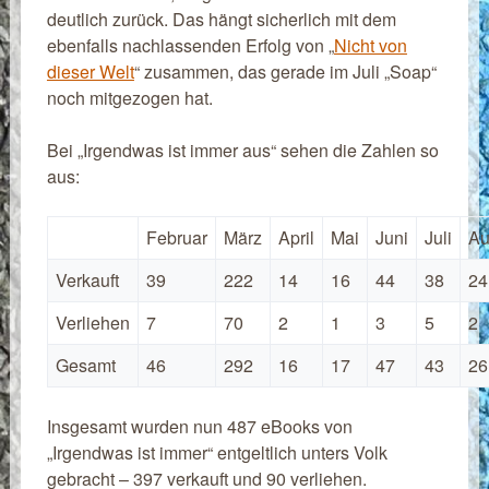
deutlich zurück. Das hängt sicherlich mit dem
ebenfalls nachlassenden Erfolg von „
Nicht von
dieser Welt
“ zusammen, das gerade im Juli „Soap“
noch mitgezogen hat.
Bei „Irgendwas ist immer aus“ sehen die Zahlen so
aus:
Februar
März
April
Mai
Juni
Juli
Au
Verkauft
39
222
14
16
44
38
24
Verliehen
7
70
2
1
3
5
2
Gesamt
46
292
16
17
47
43
26
Insgesamt wurden nun 487 eBooks von
„Irgendwas ist immer“ entgeltlich unters Volk
gebracht – 397 verkauft und 90 verliehen.