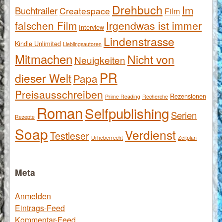
Drehbuch
Im
Buchtrailer
Createspace
Film
falschen Film
Irgendwas ist immer
Interview
Lindenstrasse
Kindle Unlimited
Lieblingsautoren
Mitmachen
Nicht von
Neuigkeiten
PR
dieser Welt
Papa
Preisausschreiben
Rezensionen
Prime Reading
Recherche
Roman
Selfpublishing
Serien
Rezepte
Soap
Verdienst
Testleser
Urheberrecht
Zeitplan
Meta
Anmelden
Eintrags-Feed
Kommentar-Feed