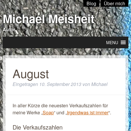
Blog
Über mich
Michael Meisheit
Autor
MENU
August
Eingetragen
10. September 2013
von
Michael
In aller Kürze die neuesten Verkaufszahlen für
meine Werke „
Soap
“ und „
Irgendwas ist immer
“.
Die Verkaufszahlen