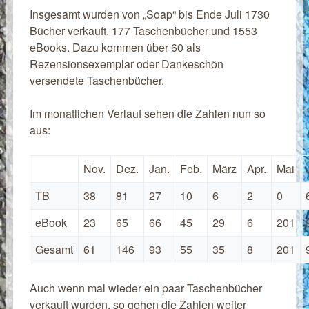
Insgesamt wurden von „Soap“ bis Ende Juli 1730
Bücher verkauft. 177 Taschenbücher und 1553
eBooks. Dazu kommen über 60 als
Rezensionsexemplar oder Dankeschön
versendete Taschenbücher.
Im monatlichen Verlauf sehen die Zahlen nun so
aus:
Nov.
Dez.
Jan.
Feb.
März
Apr.
Mai
TB
38
81
27
10
6
2
0
eBook
23
65
66
45
29
6
201
Gesamt
61
146
93
55
35
8
201
Auch wenn mal wieder ein paar Taschenbücher
verkauft wurden, so gehen die Zahlen weiter