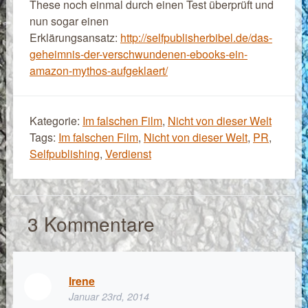
These noch einmal durch einen Test überprüft und
nun sogar einen
Erklärungsansatz:
http://selfpublisherbibel.de/das-
geheimnis-der-verschwundenen-ebooks-ein-
amazon-mythos-aufgeklaert/
Kategorie:
Im falschen Film
,
Nicht von dieser Welt
Tags:
Im falschen Film
,
Nicht von dieser Welt
,
PR
,
Selfpublishing
,
Verdienst
3
Kommentare
Irene
Januar 23rd, 2014