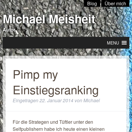
Blog
Über mich
Michael Meisheit
Autor
MENU
Pimp my
Einstiegsranking
Eingetragen
22. Januar 2014
von
Michael
Für die Strategen und Tüftler unter den
Selfpublishern habe ich heute einen kleinen