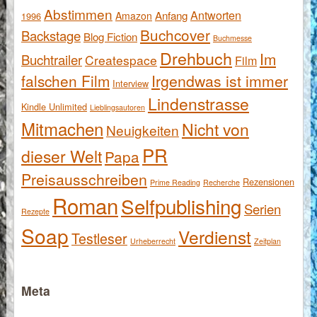
Abstimmen
Antworten
Anfang
Amazon
1996
Buchcover
Backstage
Blog Fiction
Buchmesse
Drehbuch
Im
Buchtrailer
Createspace
Film
falschen Film
Irgendwas ist immer
Interview
Lindenstrasse
Kindle Unlimited
Lieblingsautoren
Mitmachen
Nicht von
Neuigkeiten
PR
dieser Welt
Papa
Preisausschreiben
Rezensionen
Prime Reading
Recherche
Roman
Selfpublishing
Serien
Rezepte
Soap
Verdienst
Testleser
Urheberrecht
Zeitplan
Meta