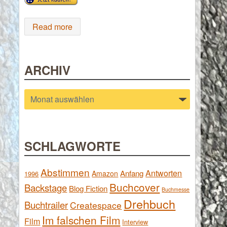
Read more
ARCHIV
Archiv
SCHLAGWORTE
Abstimmen
Antworten
Anfang
Amazon
1996
Buchcover
Backstage
Blog Fiction
Buchmesse
Drehbuch
Buchtrailer
Createspace
Im falschen Film
Film
Interview