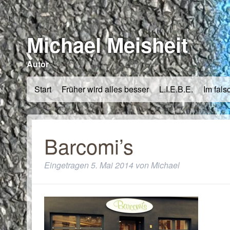
Michael Meisheit
Autor
Start
Früher wird alles besser
L.I.E.B.E.
Im fals
Barcomi’s
Eingetragen
5. Mai 2014
von
Michael