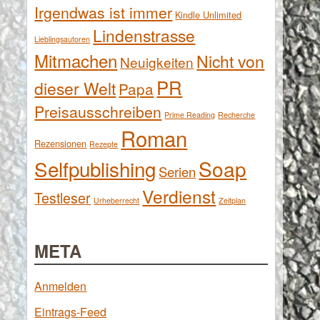
Irgendwas ist immer
Kindle Unlimited
Lindenstrasse
Lieblingsautoren
Mitmachen
Nicht von
Neuigkeiten
PR
dieser Welt
Papa
Preisausschreiben
Prime Reading
Recherche
Roman
Rezensionen
Rezepte
Selfpublishing
Soap
Serien
Verdienst
Testleser
Urheberrecht
Zeitplan
META
Anmelden
Eintrags-Feed