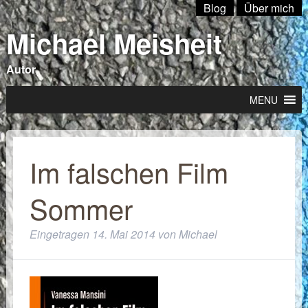
Blog
Über mich
Michael Meisheit
Autor
MENU
Im falschen Film
Sommer
Eingetragen
14. Mai 2014
von
Michael