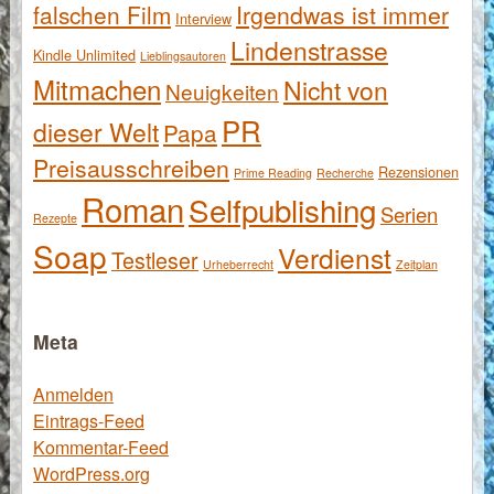
falschen Film
Irgendwas ist immer
Interview
Lindenstrasse
Kindle Unlimited
Lieblingsautoren
Mitmachen
Nicht von
Neuigkeiten
PR
dieser Welt
Papa
Preisausschreiben
Rezensionen
Prime Reading
Recherche
Roman
Selfpublishing
Serien
Rezepte
Soap
Verdienst
Testleser
Urheberrecht
Zeitplan
Meta
Anmelden
Eintrags-Feed
Kommentar-Feed
WordPress.org