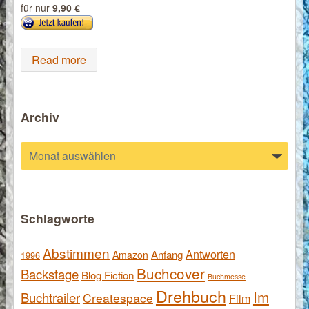
für nur
9,90 €
Read more
Archiv
Archiv
Schlagworte
Abstimmen
Antworten
Anfang
Amazon
1996
Buchcover
Backstage
Blog Fiction
Buchmesse
Drehbuch
Im
Buchtrailer
Createspace
Film