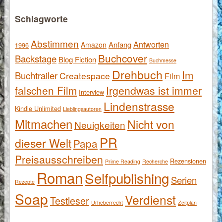
Schlagworte
Abstimmen
Antworten
Anfang
Amazon
1996
Buchcover
Backstage
Blog Fiction
Buchmesse
Drehbuch
Im
Buchtrailer
Createspace
Film
falschen Film
Irgendwas ist immer
Interview
Lindenstrasse
Kindle Unlimited
Lieblingsautoren
Mitmachen
Nicht von
Neuigkeiten
PR
dieser Welt
Papa
Preisausschreiben
Rezensionen
Prime Reading
Recherche
Roman
Selfpublishing
Serien
Rezepte
Soap
Verdienst
Testleser
Urheberrecht
Zeitplan