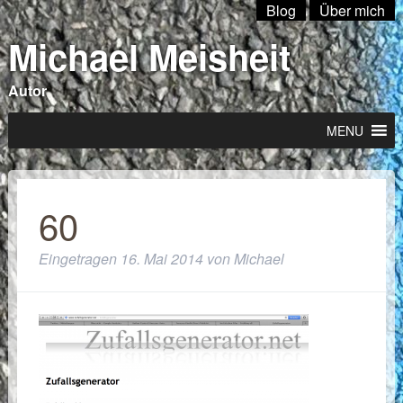
Blog
Über mich
Michael Meisheit
Autor
MENU
60
Eingetragen
16. Mai 2014
von
Michael