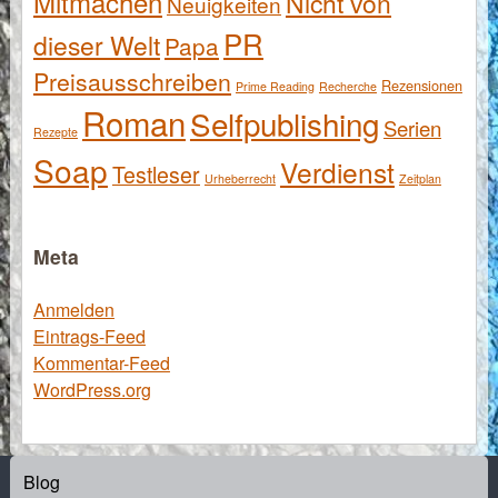
Mitmachen
Nicht von
Neuigkeiten
PR
dieser Welt
Papa
Preisausschreiben
Rezensionen
Prime Reading
Recherche
Roman
Selfpublishing
Serien
Rezepte
Soap
Verdienst
Testleser
Urheberrecht
Zeitplan
Meta
Anmelden
Eintrags-Feed
Kommentar-Feed
WordPress.org
Blog