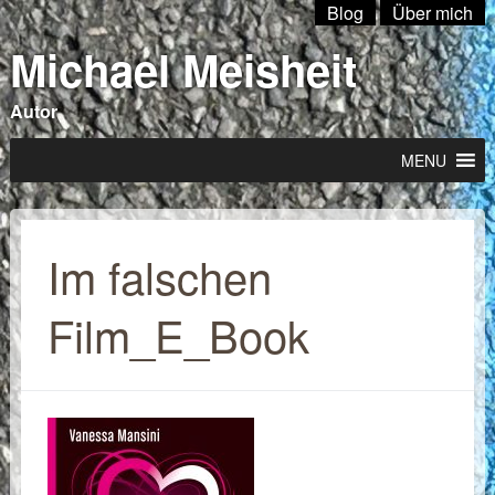
Blog
Über mich
Michael Meisheit
Autor
MENU
Im falschen
Film_E_Book