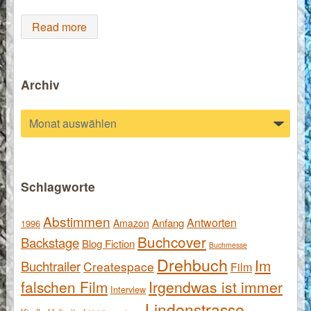
Read more
Archiv
Archiv
Schlagworte
Abstimmen
Antworten
Anfang
Amazon
1996
Buchcover
Backstage
Blog Fiction
Buchmesse
Drehbuch
Im
Buchtrailer
Createspace
Film
falschen Film
Irgendwas ist immer
Interview
Lindenstrasse