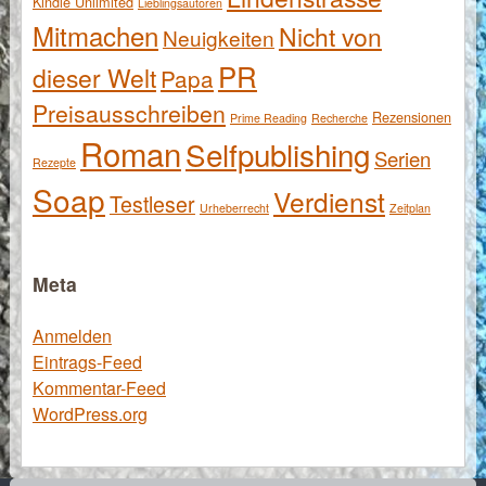
Kindle Unlimited
Lieblingsautoren
Mitmachen
Nicht von
Neuigkeiten
PR
dieser Welt
Papa
Preisausschreiben
Rezensionen
Prime Reading
Recherche
Roman
Selfpublishing
Serien
Rezepte
Soap
Verdienst
Testleser
Urheberrecht
Zeitplan
Meta
Anmelden
Eintrags-Feed
Kommentar-Feed
WordPress.org