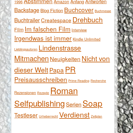
Abstimmen
Antworten
Anfang
Amazon
1996
Buchcover
Backstage
Blog Fiction
Buchmesse
Drehbuch
Buchtrailer
Createspace
Im falschen Film
Film
Interview
Irgendwas ist immer
Kindle Unlimited
Lindenstrasse
Lieblingsautoren
Mitmachen
Nicht von
Neuigkeiten
PR
dieser Welt
Papa
Preisausschreiben
Prime Reading
Recherche
Roman
Rezensionen
Rezepte
Selfpublishing
Soap
Serien
Verdienst
Testleser
Urheberrecht
Zeitplan