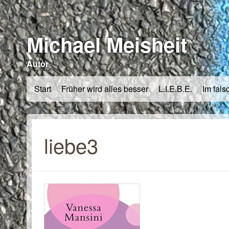
Michael Meisheit
Autor
Start
Früher wird alles besser
L.I.E.B.E.
Im fals
liebe3