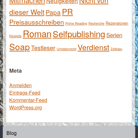
Nicht von
Neuigkeiten
PR
dieser Welt
Papa
Preisausschreiben
Rezensionen
Prime Reading
Recherche
Roman
Selfpublishing
Serien
Rezepte
Soap
Verdienst
Testleser
Urheberrecht
Zeitplan
Meta
Anmelden
Eintrags-Feed
Kommentar-Feed
WordPress.org
Blog