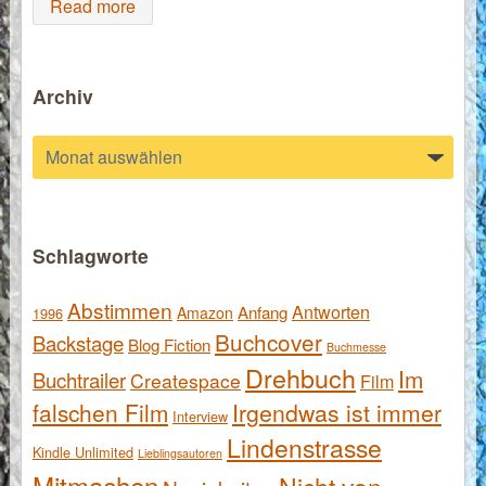
Read more
Archiv
Archiv
Schlagworte
Abstimmen
Antworten
Anfang
Amazon
1996
Buchcover
Backstage
Blog Fiction
Buchmesse
Drehbuch
Im
Buchtrailer
Createspace
Film
falschen Film
Irgendwas ist immer
Interview
Lindenstrasse
Kindle Unlimited
Lieblingsautoren
Mitmachen