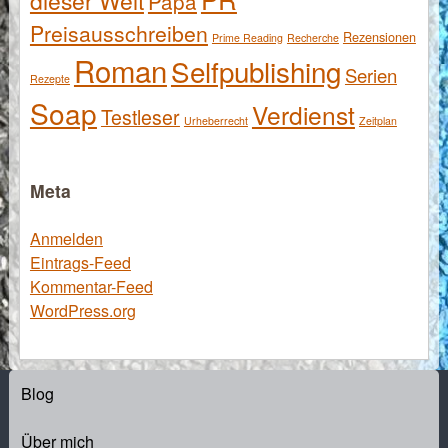
dieser Welt
Papa
Preisausschreiben
Rezensionen
Prime Reading
Recherche
Roman
Selfpublishing
Serien
Rezepte
Soap
Verdienst
Testleser
Urheberrecht
Zeitplan
Meta
Anmelden
Eintrags-Feed
Kommentar-Feed
WordPress.org
Blog
Über mich