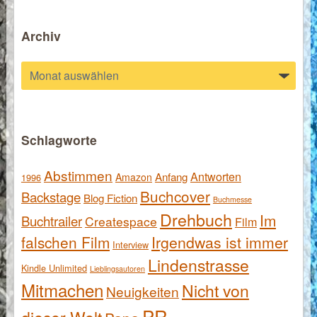
Archiv
Archiv
Schlagworte
Abstimmen
Antworten
Anfang
Amazon
1996
Buchcover
Backstage
Blog Fiction
Buchmesse
Drehbuch
Im
Buchtrailer
Createspace
Film
falschen Film
Irgendwas ist immer
Interview
Lindenstrasse
Kindle Unlimited
Lieblingsautoren
Mitmachen
Nicht von
Neuigkeiten
PR