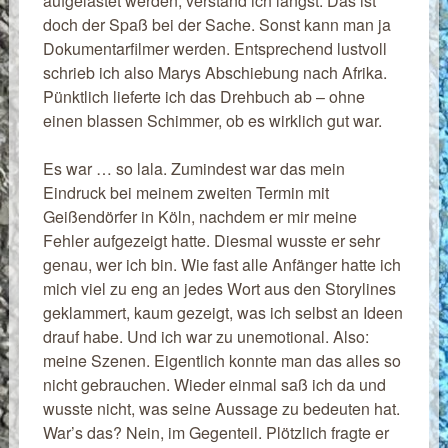
aufgelastet werden, verstand ich längst: Das ist
doch der Spaß bei der Sache. Sonst kann man ja
Dokumentarfilmer werden. Entsprechend lustvoll
schrieb ich also Marys Abschiebung nach Afrika.
Pünktlich lieferte ich das Drehbuch ab – ohne
einen blassen Schimmer, ob es wirklich gut war.
Es war … so lala. Zumindest war das mein
Eindruck bei meinem zweiten Termin mit
Geißendörfer in Köln, nachdem er mir meine
Fehler aufgezeigt hatte. Diesmal wusste er sehr
genau, wer ich bin. Wie fast alle Anfänger hatte ich
mich viel zu eng an jedes Wort aus den Storylines
geklammert, kaum gezeigt, was ich selbst an Ideen
drauf habe. Und ich war zu unemotional. Also:
meine Szenen. Eigentlich konnte man das alles so
nicht gebrauchen. Wieder einmal saß ich da und
wusste nicht, was seine Aussage zu bedeuten hat.
War’s das? Nein, im Gegenteil. Plötzlich fragte er