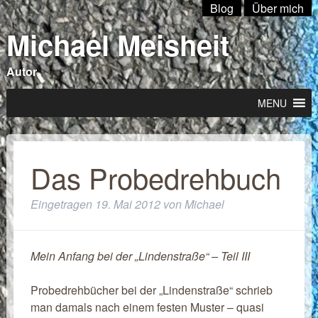
Blog
Über mich
Michael Meisheit
Autor
MENU
Das Probedrehbuch
Eingetragen
19. Mai 2012
von
Michael
Mein Anfang bei der „Lindenstraße“ – Teil III
Probedrehbücher bei der „Lindenstraße“ schrieb
man damals nach einem festen Muster – quasi