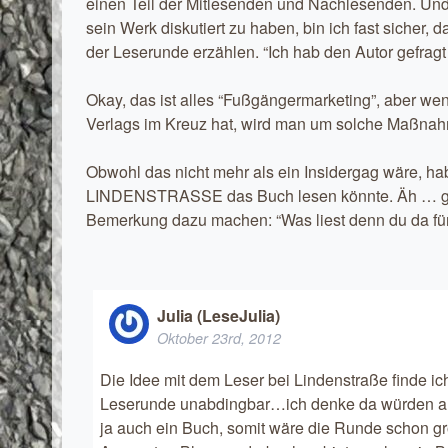
einen Teil der Mitlesenden und Nachlesenden. Und
sein Werk diskutiert zu haben, bin ich fast sicher
der Leserunde erzählen. “Ich hab den Autor gefragt
Okay, das ist alles “Fußgängermarketing”, aber w
Verlags im Kreuz hat, wird man um solche Maßna
Obwohl das nicht mehr als ein Insidergag wäre, hab
LINDENSTRASSE das Buch lesen könnte. Äh … gibt
Bemerkung dazu machen: “Was liest denn du da fü
Julia (LeseJulia)
Oktober 23rd, 2012
Die Idee mit dem Leser bei Lindenstraße finde i
Leserunde unabdingbar…ich denke da würden auc
ja auch ein Buch, somit wäre die Runde schon gr