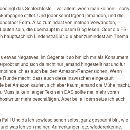
nbedingt das Schlechteste – vor allem, wenn man keinen – sorry
kampagne stiftet. Und jeder kennt irgend jemanden, und die
rgendeiner Form. Also zumindest von meinen Verwandten,
euten sein, die überhaupt in diesem Blog lesen. Oder die FB-
ch hauptsächlich Lindensträßler, die aber zumindest am Thema
 etwas Negatives. Im Gegenteil: so bin ich mir als Konsument
erprobt ist und sich da nicht nur jemand hingestellt hat und für
 empfinde ich es auch bei den Amazon-Renzensionen. Wenn
t die Runde macht, dass auch diese inzwischen eingekauft
iele bei Amazon kaufen, sich aber kaum jemand die Mühe macht,
. Muss ja kein langer Text sein DAS sollte mal mehr voran
stwriter mehr beschäftigen. Aber bei all dem setze ich auch
Fall! Und da ich sowieso schon selbst ganz gespannt bin, wie
 und was ich von meinen Anmerkungen etc. wiedererkenne,