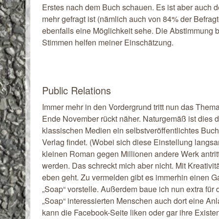
Erstes nach dem Buch schauen. Es ist aber auch d
mehr gefragt ist (nämlich auch von 84% der Befragt
ebenfalls eine Möglichkeit sehe. Die Abstimmung bl
Stimmen helfen meiner Einschätzung.
Public Relations
Immer mehr in den Vordergrund tritt nun das Thema
Ende November rückt näher. Naturgemäß ist dies de
klassischen Medien ein selbstveröffentlichtes Bu
Verlag findet. (Wobei sich diese Einstellung lang
kleinen Roman gegen Millionen andere Werk antritt,
werden. Das schreckt mich aber nicht. Mit Kreativit
eben geht. Zu vermelden gibt es immerhin einen Ga
„Soap“ vorstelle. Außerdem baue ich nun extra fü
„Soap“ interessierten Menschen auch dort eine Anl
kann die Facebook-Seite liken oder gar ihre Existe