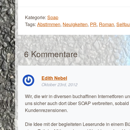
Kategorie:
Soap
Tags:
Abstimmen
,
Neuigkeiten
,
PR
,
Roman
,
Selfpu
6
Kommentare
Edith Nebel
Oktober 23rd, 2012
Wir, die wir in diversen buchaffinen Internetforen
uns sicher auch dort über SOAP verbreiten, sobald
Kundenrezensionen.
Die Idee mit der begleiteten Leserunde in einem B