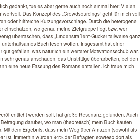
ich gedankt, tue es aber gerne auch noch einmal hier: Vielen
wertvoll. Das Konzept des „Crowdsourcings“ geht für mich voll
uren oder hilfreiche Kürzungsvorschläge. Durch die heterogene
er einschätzen, wo genau meine Zielgruppe liegt bzw. wer
wenig überraschen, dass „Lindenstraßen“-Gucker teilweise gan
in unterhaltsames Buch lesen wollen. Insgesamt hat einer
r gut gefallen, was natürlich ein weiterer Motivationsschub war.
n sehr genau anschauen, das Unstrittige überarbeiten, bei den
ann eine neue Fassung des Romans erstellen. Ich freue mich
eröffentlicht werden soll, hat große Resonanz gefunden. Auch
r Befragung darüber, wo man (theoretisch) mein Buch kaufen
en. Mit dem Ergebnis, dass mein Weg über Amazon (sowohl als
r ist. Immerhin würden 84% der Befragten sowieso dort als