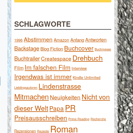
SCHLAGWORTE
Abstimmen
Antworten
Anfang
Amazon
1996
Buchcover
Backstage
Blog Fiction
Buchmesse
Drehbuch
Buchtrailer
Createspace
Im falschen Film
Film
Interview
Irgendwas ist immer
Kindle Unlimited
Lindenstrasse
Lieblingsautoren
Mitmachen
Nicht von
Neuigkeiten
PR
dieser Welt
Papa
Preisausschreiben
Prime Reading
Recherche
Roman
Rezensionen
Rezepte