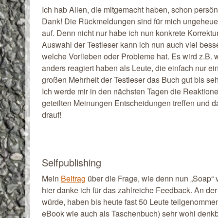
Ich hab Allen, die mitgemacht haben, schon persönl
Dank! Die Rückmeldungen sind für mich ungeheuer 
auf. Denn nicht nur habe ich nun konkrete Korrekt
Auswahl der Testleser kann ich nun auch viel bess
welche Vorlieben oder Probleme hat. Es wird z.B. 
anders reagiert haben als Leute, die einfach nur e
großen Mehrheit der Testleser das Buch gut bis seh
Ich werde mir in den nächsten Tagen die Reaktione
geteilten Meinungen Entscheidungen treffen und d
drauf!
Selfpublishing
Mein
Beitrag
über die Frage, wie denn nun „Soap“ v
hier danke ich für das zahlreiche Feedback. An de
würde, haben bis heute fast 50 Leute teilgenomm
eBook wie auch als Taschenbuch) sehr wohl denkba