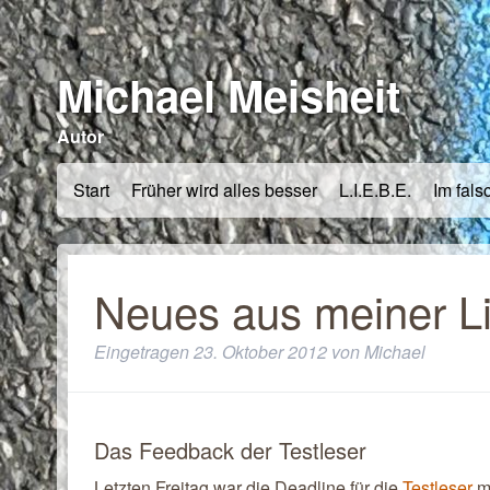
Michael Meisheit
Autor
Start
Früher wird alles besser
L.I.E.B.E.
Im fals
Neues aus meiner Li
Eingetragen
23. Oktober 2012
von
Michael
Das Feedback der Testleser
Letzten Freitag war die Deadline für die
Testleser
m