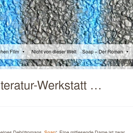
chen Film
Nicht von dieser Welt
Soap – Der Roman
teratur-Werkstatt …
eines Debütromans „
Soap
“. Eine mitlesende Dame ist zwar