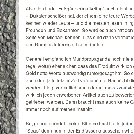
Also, ich finde “Fußgängermarketing” auch nicht u
– Dukatenscheißer hat, der einem eine teure Werbe
kennen wieder Leute – und die meisten lesen in i
Freunden und Bekannten. So wird es auch mit den L
Seite von Michael kennen. Das sind dann vermutli
des Romans interessiert sein dürften.
Generell empfand ich Mundpropaganda noch nie als
(egal wofür) eher sicher, dass das Produkt wirklich 
Geld nette Worte auswendig runtergesagt hat. So
auch dort ja in letzter Zeit vermehrt die Nachrich
werden. Liegt vermutlich auch daran, dass zwar v
wirklich jeden erworbenen Artikel auch zu bewerten
getrieben werden. Dann braucht man auch keine Gho
immer noch auf meinen Instinkt.
So, genug geredet: meine Stimme hast Du in jedem 
“Soap” denn nun in der Endfassung aussehen wird