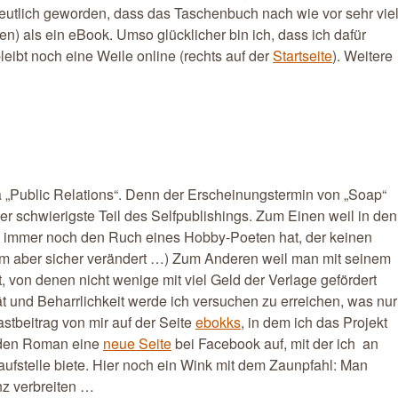
eutlich geworden, dass das Taschenbuch nach wie vor sehr vie
en) als ein eBook. Umso glücklicher bin ich, dass ich dafür
eibt noch eine Weile online (rechts auf der
Startseite
). Weitere
 „Public Relations“. Denn der Erscheinungstermin von „Soap“
r schwierigste Teil des Selfpublishings. Zum Einen weil in den
ch immer noch den Ruch eines Hobby-Poeten hat, der keinen
sam aber sicher verändert …) Zum Anderen weil man mit seinem
 von denen nicht wenige mit viel Geld der Verlage gefördert
ät und Beharrlichkeit werde ich versuchen zu erreichen, was nur
stbeitrag von mir auf der Seite
ebokks
, in dem ich das Projekt
r den Roman eine
neue Seite
bei Facebook auf, mit der ich an
aufstelle biete. Hier noch ein Wink mit dem Zaunpfahl: Man
nz verbreiten …